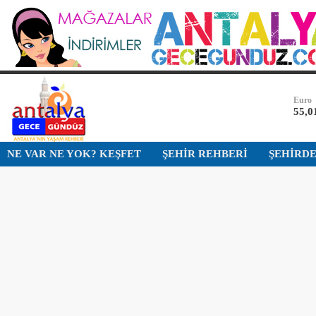
Bist-1
13.7
Dolar
47,6
Euro
55,0
Altın
NE VAR NE YOK? KEŞFET
ŞEHİR REHBERİ
ŞEHİRD
6.50
Bist-1
13.7
Dolar
47,6