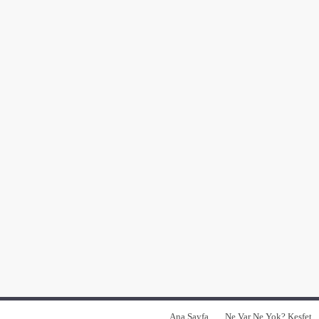
Ana Sayfa
Ne Var Ne Yok? Keşfet