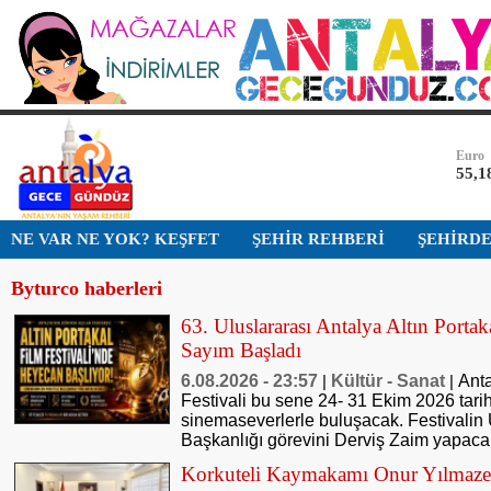
Bist-1
13.7
Dolar
47,7
Euro
55,1
Altın
NE VAR NE YOK? KEŞFET
ŞEHİR REHBERİ
ŞEHİRD
6.66
Byturco haberleri
Bist-1
13.7
63. Uluslararası Antalya Altın Portak
Sayım Başladı
Dolar
47,7
6.08.2026 - 23:57
Kültür - Sanat
Anta
|
|
Festivali bu sene 24- 31 Ekim 2026 tarih
sinemaseverlerle buluşacak. Festivalin 
Başkanlığı görevini Derviş Zaim yapaca
Korkuteli Kaymakamı Onur Yılmazer