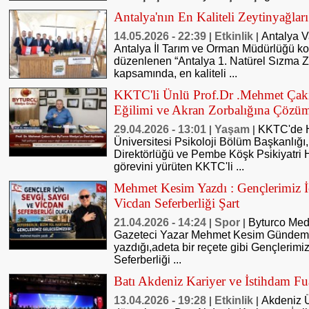
Antalya'nın En Kaliteli Zeytinyağları
14.05.2026 - 22:39
Etkinlik
Antalya V
|
|
Antalya İl Tarım ve Orman Müdürlüğü 
düzenlenen “Antalya 1. Natürel Sızma Ze
kapsamında, en kaliteli ...
KKTC'li Ünlü Prof.Dr .Mehmet Çakı
Eğilimi ve Akran Zorbalığına Çözüm
29.04.2026 - 13:01
Yaşam
KKTC'de 
|
|
Üniversitesi Psikoloji Bölüm Başkanlığı,
Direktörlüğü ve Pembe Köşk Psikiyatri
görevini yürüten KKTC'li ...
Mehmet Kesim Yazdı : Gençlerimiz İ
Vicdan Seferberliği Şart
21.04.2026 - 14:24
Spor
Byturco Med
|
|
Gazeteci Yazar Mehmet Kesim Gündemde
yazdığı,adeta bir reçete gibi Gençlerimi
Seferberliği ...
Batı Akdeniz Kariyer ve İstihdam Fu
13.04.2026 - 19:28
Etkinlik
Akdeniz Ü
|
|