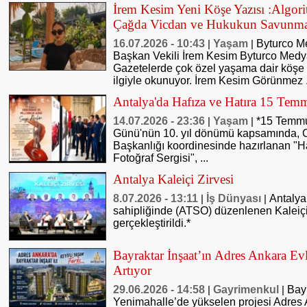
İrem Kesim Yeni Köşe Yazısı :Algorit
Çağda Vicdan ve Hukukun Savunma
16.07.2026 - 10:43
Yaşam
Byturco M
|
|
Başkan Vekili İrem Kesim Byturco Med
Gazetelerde çok özel yaşama dair köşe 
ilgiyle okunuyor. İrem Kesim Görünmez .
Antalya'da Hafıza ve Hatıra 15 Temm
14.07.2026 - 23:36
Yaşam
*15 Temmuz
|
|
Günü'nün 10. yıl dönümü kapsamında, C
Başkanlığı koordinesinde hazırlanan "H
Fotoğraf Sergisi", ...
Antalya Kaleiçi Zirvesi
8.07.2026 - 13:11
İş Dünyası
Antalya
|
|
sahipliğinde (ATSO) düzenlenen Kaleiçi 
gerçekleştirildi.*
Bayraktar İnşaat’ın Adres Ankara Ev
Artıyor
29.06.2026 - 14:58
Gayrimenkul
Bayr
|
|
Yenimahalle’de yükselen projesi Adres 