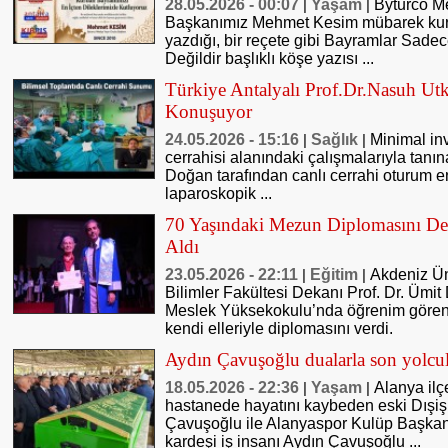
28.05.2026 - 00:07
Yaşam
Byturco M
|
|
Başkanımız Mehmet Kesim mübarek kurb
yazdığı, bir reçete gibi Bayramlar Sade
Değildir başlıklı köşe yazısı ...
Türkiye Antalyalı Prof.Dr.Nasuh Utk
Konuşuyor
24.05.2026 - 15:16
Sağlık
Minimal inv
|
|
cerrahisi alanındaki çalışmalarıyla tanı
Doğan tarafından canlı cerrahi oturum
laparoskopik ...
70 Yaşındaki Mezun Diplomasını D
Aldı
23.05.2026 - 22:11
Eğitim
Akdeniz Ün
|
|
Bilimler Fakültesi Dekanı Prof. Dr. Ümi
Meslek Yüksekokulu’nda öğrenim gören
kendi elleriyle diplomasını verdi.
Aydın Çavuşoğlu dualarla son yolcu
18.05.2026 - 22:36
Yaşam
Alanya ilç
|
|
hastanede hayatını kaybeden eski Dışiş
Çavuşoğlu ile Alanyaspor Kulüp Başka
kardeşi iş insanı Aydın Çavuşoğlu ...