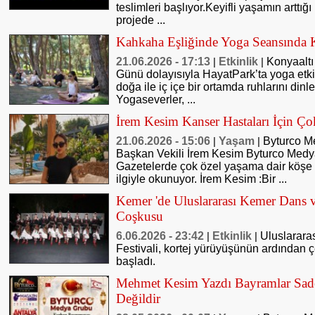
teslimleri başlıyor.Keyifli yaşamın arttığı
projede ...
Kahkaha Eşliğinde Yoga Seansında K
21.06.2026 - 17:13
Etkinlik
Konyaaltı
|
|
Günü dolayısıyla HayatPark’ta yoga etki
doğa ile iç içe bir ortamda ruhlarını din
Yogaseverler, ...
İrem Kesim Kanser Hastaları İçin Ço
21.06.2026 - 15:06
Yaşam
Byturco M
|
|
Başkan Vekili İrem Kesim Byturco Med
Gazetelerde çok özel yaşama dair köşe 
ilgiyle okunuyor. İrem Kesim :Bir ...
Kemer 'de Uluslararası Kemer Dans v
Coşkusu
6.06.2026 - 23:42
Etkinlik
Uluslarara
|
|
Festivali, kortej yürüyüşünün ardından çeş
başladı.
Mehmet Kesim Yazdı Bayramlar Sad
Değildir