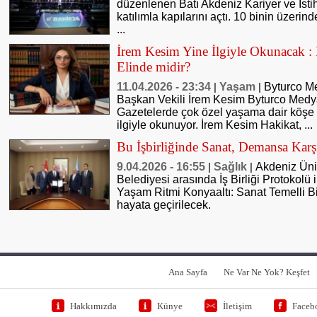
düzenlenen Batı Akdeniz Kariyer ve İs
katılımla kapılarını açtı. 10 binin üzerind
...
İrem Kesim Yine İlgiyle Okunacak :
Elinde midir?
11.04.2026 - 23:34
Yaşam
Byturco M
|
|
Başkan Vekili İrem Kesim Byturco Med
Gazetelerde çok özel yaşama dair köşe 
ilgiyle okunuyor. İrem Kesim Hakikat, ...
Bu İşbirliğinde Sanat, Demansa Kar
9.04.2026 - 16:55
Sağlık
Akdeniz Üniv
|
|
Belediyesi arasında İş Birliği Protokolü
Yaşam Ritmi Konyaaltı: Sanat Temelli Bi
hayata geçirilecek.
Ana Sayfa
Ne Var Ne Yok? Keşfet
Hakkımızda
Künye
İletişim
Faceb