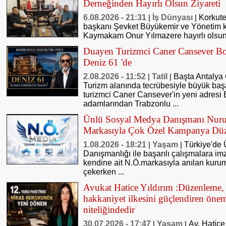
Derneğinden Hayırlı Olsun Ziyareti
6.08.2026 - 21:31
İş Dünyası
Korkute
|
|
başkanı Şevket Büyükemir ve Yönetim k
Kaymakam Onur Yılmazere hayırlı olsun 
Duayen Turizmci Caner Cansever Bo
Deniz 61 'de
2.08.2026 - 11:52
Tatil
Başta Antalya 
|
|
Turizm alanında tecrübesiyle büyük baş
turizmci Caner Cansever'in yeni adresi
adamlarından Trabzonlu ...
Ünlü Sosyal Medya Danışmanı Nuru
Markasıyla Çok Özel Kampanya Düz
1.08.2026 - 18:21
Yaşam
Türkiye'de 
|
|
Danışmanlığı ile başarılı çalışmalara i
kendine ait N.Ö.markasıyla anılan kurums
çekerken ...
Avukat Hatice Yıldırım :Düzenleme
hakkaniyet ilkesini güçlendiren öneml
niteliğindedir
30.07.2026 - 17:47
Yaşam
Av. Hatice
|
|