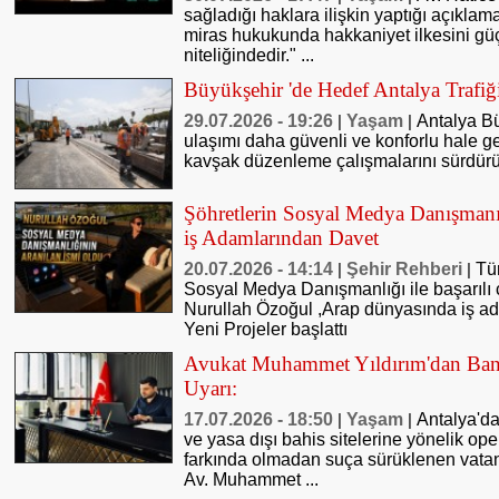
sağladığı haklara ilişkin yaptığı açıkl
miras hukukunda hakkaniyet ilkesini güç
niteliğindedir." ...
Büyükşehir 'de Hedef Antalya Trafiğ
29.07.2026 - 19:26
Yaşam
Antalya Bü
|
|
ulaşımı daha güvenli ve konforlu hale g
kavşak düzenleme çalışmalarını sürdürü
Şöhretlerin Sosyal Medya Danışmanı
iş Adamlarından Davet
20.07.2026 - 14:14
Şehir Rehberi
Tü
|
|
Sosyal Medya Danışmanlığı ile başarılı 
Nurullah Özoğul ,Arap dünyasında iş ad
Yeni Projeler başlattı
Avukat Muhammet Yıldırım'dan Bank
Uyarı:
17.07.2026 - 18:50
Yaşam
Antalya'd
|
|
ve yasa dışı bahis sitelerine yönelik op
farkında olmadan suça sürüklenen vatand
Av. Muhammet ...