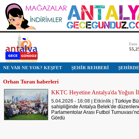
Bist-1
13.7
Dolar
47,7
Euro
55,2
Altın
NE VAR NE YOK? KEŞFET
ŞEHİR REHBERİ
ŞEHİRD
6.68
Orhan Turan haberleri
Bist-1
13.7
KKTC Heyetine Antalya'da Yoğun İl
Dolar
5.04.2026 - 16:08
Etkinlik
Türkiye Büy
|
|
47,7
sahipliğinde Antalya Belek'de düzenle
Parlamentolar Arası Futbol Turnuvası’n
Gördü