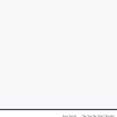
Ana Sayfa
Ne Var Ne Yok? Keşfet