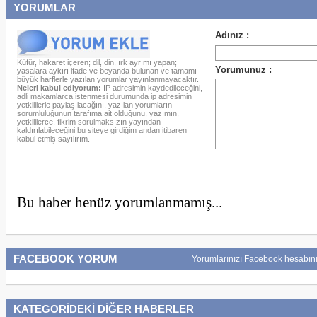
YORUMLAR
Küfür, hakaret içeren; dil, din, ırk ayrımı yapan;
yasalara aykırı ifade ve beyanda bulunan ve tamamı
büyük harflerle yazılan yorumlar yayınlanmayacaktır.
Neleri kabul ediyorum:
IP adresimin kaydedileceğini,
adli makamlarca istenmesi durumunda ip adresimin
yetkililerle paylaşılacağını, yazılan yorumların
sorumluluğunun tarafıma ait olduğunu, yazımın,
yetkililerce, fikrim sorulmaksızın yayından
kaldırılabileceğini bu siteye girdiğim andan itibaren
kabul etmiş sayılırım.
Bu haber henüz yorumlanmamış...
FACEBOOK YORUM
Yorumlarınızı Facebook hesabını
KATEGORİDEKİ DİĞER HABERLER