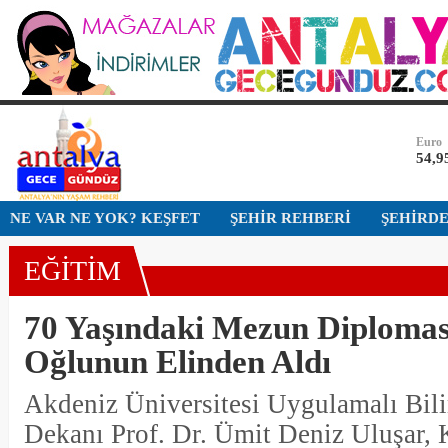
Bist-1
13.7
Dolar
47,5
Euro
54,9
Altın
NE VAR NE YOK? KEŞFET
ŞEHİR REHBERİ
ŞEHİRD
6.49
EĞİTİM
Bist-1
13.7
70 Yaşındaki Mezun Diplomas
Dolar
47,5
Oğlunun Elinden Aldı
Akdeniz Üniversitesi Uygulamalı Bili
Dekanı Prof. Dr. Ümit Deniz Uluşar,