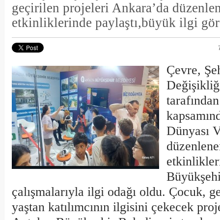
geçirilen projeleri Ankara’da düzenle
etkinliklerinde paylaştı,büyük ilgi gö
Çevre, Şeh
Değişikliğ
tarafından
kapsamınd
Dünyası Va
düzenlen
etkinlikle
Büyükşehi
çalışmalarıyla ilgi odağı oldu. Çocuk, ge
yaştan katılımcının ilgisini çekecek proje