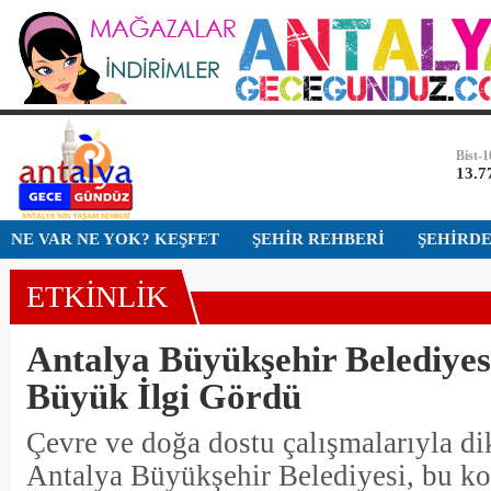
Euro
55,1
Altın
6.66
Bist-1
13.7
Dolar
NE VAR NE YOK? KEŞFET
ŞEHİR REHBERİ
ŞEHİRD
47,7
ETKİNLİK
Antalya Büyükşehir Belediyesi
Büyük İlgi Gördü
Çevre ve doğa dostu çalışmalarıyla di
Antalya Büyükşehir Belediyesi, bu k