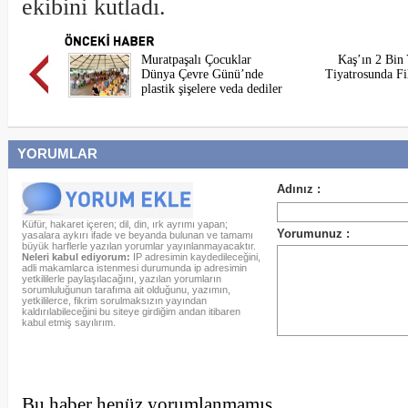
ekibini kutladı.
Muratpaşalı Çocuklar
Kaş’ın 2 Bin 
Dünya Çevre Günü’nde
Tiyatrosunda Fi
plastik şişelere veda dediler
YORUMLAR
Küfür, hakaret içeren; dil, din, ırk ayrımı yapan;
yasalara aykırı ifade ve beyanda bulunan ve tamamı
büyük harflerle yazılan yorumlar yayınlanmayacaktır.
Neleri kabul ediyorum:
IP adresimin kaydedileceğini,
adli makamlarca istenmesi durumunda ip adresimin
yetkililerle paylaşılacağını, yazılan yorumların
sorumluluğunun tarafıma ait olduğunu, yazımın,
yetkililerce, fikrim sorulmaksızın yayından
kaldırılabileceğini bu siteye girdiğim andan itibaren
kabul etmiş sayılırım.
Bu haber henüz yorumlanmamış...