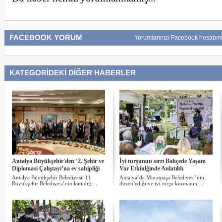
FACEBOOK YORUM
Yorumlarınızı Facebook hesabını
KATEGORİDEKİ DİĞER HABERLER
Antalya Büyükşehir'den ‘2. Şehir ve
İyi turşunun sırrı Bahçede Yaşam
Diplomasi Çalıştayı’na ev sahipliği
Var Etkinlğinde Anlatıldı
Antalya Büyükşehir Belediyesi, 11
Antalya’da Muratpaşa Belediyesi’nin
Büyükşehir Belediyesi’nin katıldığı ...
düzenlediği ve iyi turşu kurmanın ...