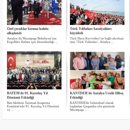
Özel çocuklar kırmızı halıda
Türk Yıldızları Antalyalıları
alkışlandı
büyüledi
Antalya’da Muratpaşa Belediyesi’nin
Türk Hava Kuvvetleri’ne bağlı akrobasi
Engelliler Haftası için düzenlendiği ...
timi ‘Türk Yıldızları’, Antalya ...
BATEM'de 91. Kuruluş Yıl
KANTDER'de Antalya Usulü Hibeş
Dönümü Etkinliği
Etkinliği
Batı Akdeniz Tarımsal Araştırma
KANTDER'de Geleneksel olarak
Enstitüsü'nde 91. Kuruluş Yıl Dönümü
başlatılan Çarşamba ofis gününde
ve ...
Muratpaşa ...