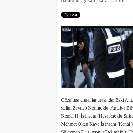
hakkında gözaltı kararı alındı
Gözaltına alınanlar arasında; Eski An
gelini Zeynep Kerimoğlu, Antalya Büy
Kemal H. İş insanı (Hesapçıoğlu Şirket
Mehmet Okan Kaya İş insanı (Kanal V S
Süleyman E. iş insanı (Otel sahibi), Ha