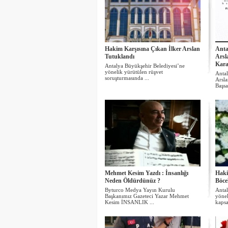
Hakim Karşısına Çıkan İlker Arslan
Anta
Tutuklandı
Arsl
Kara
Antalya Büyükşehir Belediyesi’ne
yönelik yürütülen rüşvet
Antal
soruşturmasında ...
Arsla
Başsav
Mehmet Kesim Yazdı : İnsanlığı
Haki
Neden Öldürdünüz ?
Böce
Byturco Medya Yayın Kurulu
Antal
Başkanımız Gazeteci Yazar Mehmet
yönel
Kesim İNSANLIK ...
kapsa