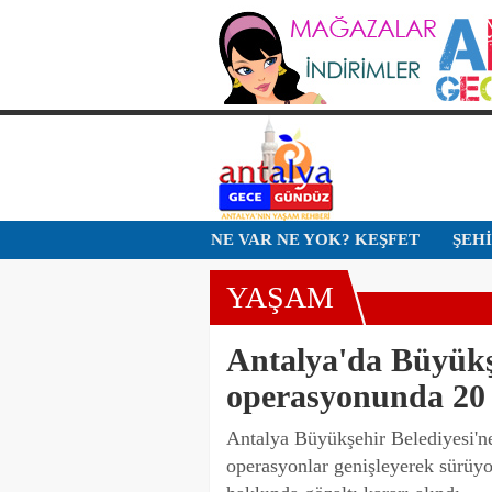
NE VAR NE YOK? KEŞFET
ŞEH
YAŞAM
Antalya'da Büyükşe
operasyonunda 20 
Antalya Büyükşehir Belediyesi'n
operasyonlar genişleyerek sürüyo