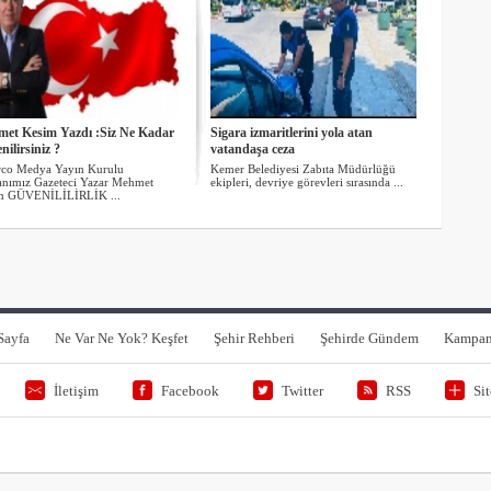
et Kesim Yazdı :Siz Ne Kadar
Sigara izmaritlerini yola atan
ilirsiniz ?
vatandaşa ceza
rco Medya Yayın Kurulu
Kemer Belediyesi Zabıta Müdürlüğü
anımız Gazeteci Yazar Mehmet
ekipleri, devriye görevleri sırasında ...
m GÜVENİLİLİRLİK ...
Sayfa
Ne Var Ne Yok? Keşfet
Şehir Rehberi
Şehirde Gündem
Kampan
İletişim
Facebook
Twitter
RSS
Si