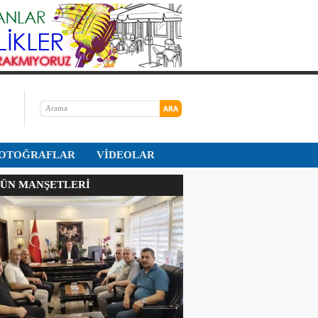
OTOĞRAFLAR
VİDEOLAR
N MANŞETLERİ