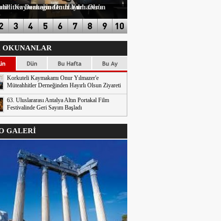
n Hayırlı Olsun Ziyareti
 OKUNANLAR
Korkuteli Kaymakamı Onur Yılmazer'e
Müteahhitler Derneğinden Hayırlı Olsun Ziyareti
63. Uluslararası Antalya Altın Portakal Film
Festivalinde Geri Sayım Başladı
 GALERİ