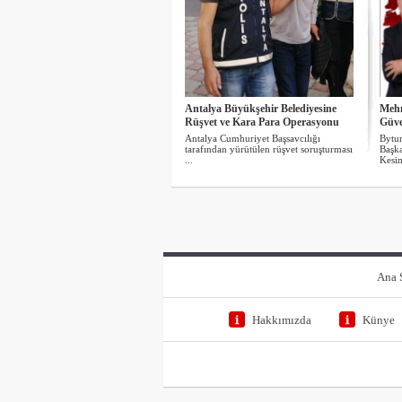
Antalya Büyükşehir Belediyesine
Mehm
Rüşvet ve Kara Para Operasyonu
Güven
Antalya Cumhuriyet Başsavcılığı
Bytu
tarafından yürütülen rüşvet soruşturması
Başk
...
Kesi
Ana 
Hakkımızda
Künye