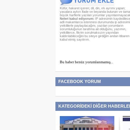
Küfür, hakaret içeren; dil, din, ırk ayrımı yapan;
yasalara aykırı ifade ve beyanda bulunan ve tam
büyük harflerle yazılan yorumlar yayınlanmayacakt
Neleri kabul ediyorum:
IP adresimin kaydedileceğ
adli makamlarca istenmesi durumunda ip adresimi
yetkililerle paylaşılacağını, yazılan yorumların
sorumluluğunun tarafıma ait olduğunu, yazımın,
yetkililerce, fikrim sorulmaksızın yayından
kaldırılabileceğini bu siteye girdiğim andan itibaren
kabul etmiş sayılırım.
Bu haber henüz yorumlanmamış...
FACEBOOK YORUM
KATEGORİDEKİ DİĞER HABERLE