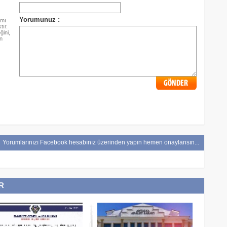
amı
ır.
ini,
n
Yorumlarınızı Facebook hesabınız üzerinden yapın hemen onaylansın...
R