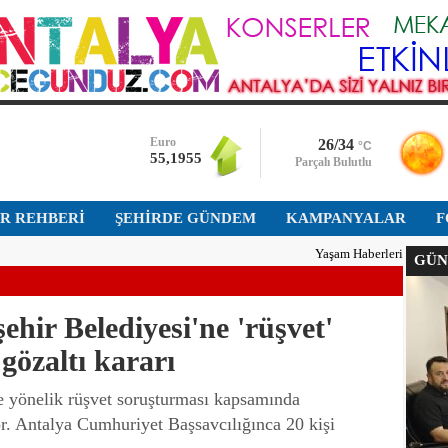
Dolar
47,7024
Euro
55,1955
Altın
26/34
°C
6.677,601
Parçalı Bulutlu
Bist-100
İR REHBERİ
ŞEHİRDE GÜNDEM
KAMPANYALAR
F
13.779,390
Yaşam Haberleri
GÜNÜ
Dolar
47,7024
hir Belediyesi'ne 'rüşvet'
gözaltı kararı
e yönelik rüşvet soruşturması kapsamında
r. Antalya Cumhuriyet Başsavcılığınca 20 kişi