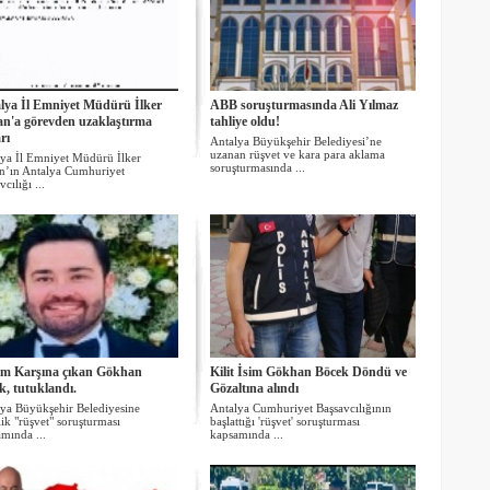
lya İl Emniyet Müdürü İlker
ABB soruşturmasında Ali Yılmaz
an'a görevden uzaklaştırma
tahliye oldu!
rı
Antalya Büyükşehir Belediyesi’ne
uzanan rüşvet ve kara para aklama
ya İl Emniyet Müdürü İlker
soruşturmasında ...
n’ın Antalya Cumhuriyet
cılığı ...
m Karşına çıkan Gökhan
Kilit İsim Gökhan Böcek Döndü ve
k, tutuklandı.
Gözaltına alındı
ya Büyükşehir Belediyesine
Antalya Cumhuriyet Başsavcılığının
ik "rüşvet" soruşturması
başlattığı 'rüşvet' soruşturması
mında ...
kapsamında ...