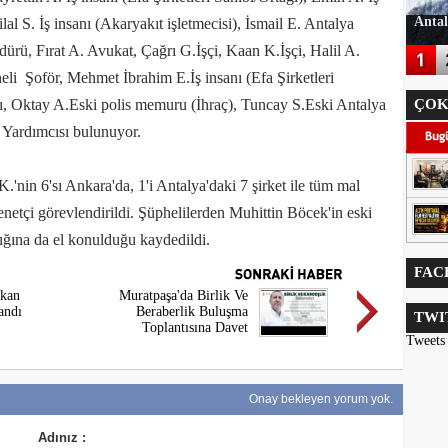
Antal
ilal S. İş insanı (Akaryakıt işletmecisi), İsmail E. Antalya
ü, Fırat A. Avukat, Çağrı G.İşçi, Kaan K.İşçi, Halil A.
li Şoför, Mehmet İbrahim E.İş insanı (Efa Şirketleri
nı, Oktay A.Eski polis memuru (İhraç), Tuncay S.Eski Antalya
ÇOK
 Yardımcısı bulunuyor.
'nin 6'sı Ankara'da, 1'i Antalya'daki 7 şirket ile tüm mal
denetçi görevlendirildi. Şüphelilerden Muhittin Böcek'in eski
ğına da el konulduğu kaydedildi.
FAC
ıkan
Muratpaşa'da Birlik Ve
andı
Beraberlik Buluşma
TWI
Toplantısına Davet
Tweets
Onay bekleyen yorum yok.