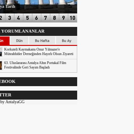
ya Tarih
 YORUMLANANLAR
Korkuteli Kaymakamı Onur Yılmazer'e
Müteahhitler Derneğinden Hayırlı Olsun Ziyareti
63. Uluslararası Antalya Altın Portakal Film
Festivalinde Geri Sayım Başladı
EBOOK
TTER
 by AntalyaGG