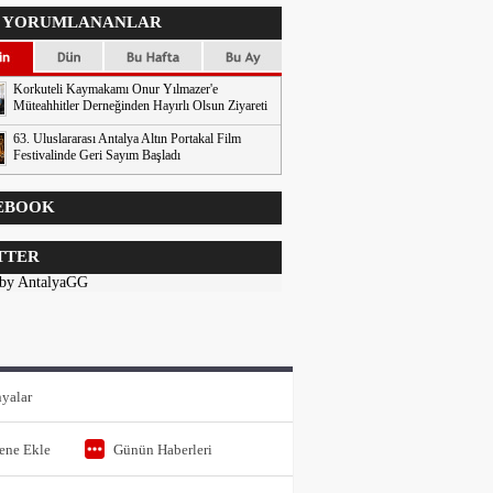
 YORUMLANANLAR
Korkuteli Kaymakamı Onur Yılmazer'e
Müteahhitler Derneğinden Hayırlı Olsun Ziyareti
63. Uluslararası Antalya Altın Portakal Film
Festivalinde Geri Sayım Başladı
EBOOK
TTER
 by AntalyaGG
yalar
tene Ekle
Günün Haberleri