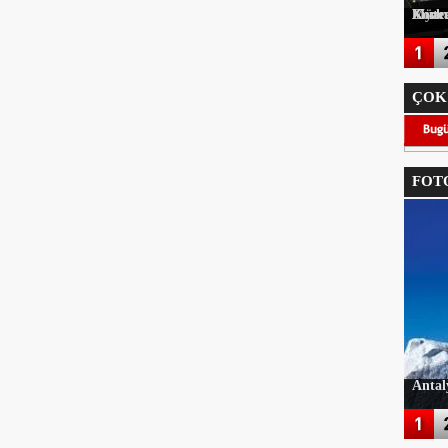
Korkuteli Kaymakamı Onur Yılmazer'e Müteahhitler Derneğinden H
ÇOK
FOTO
Antal