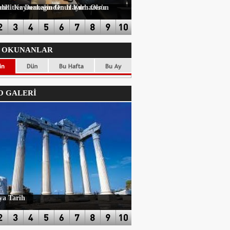
ayırlı Olsun Ziyareti
 OKUNANLAR
 GALERİ
ya Tarih