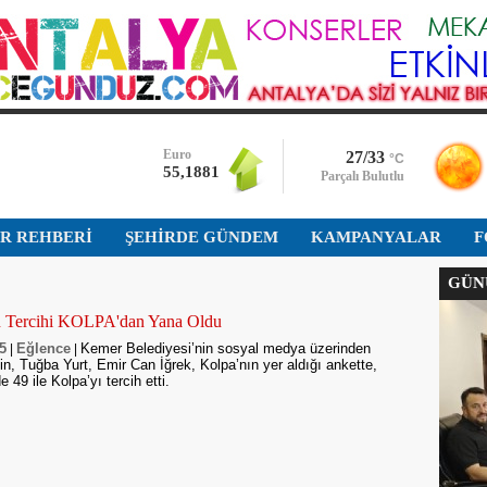
Bist-100
13.779,390
Dolar
47,7111
Euro
27/33
°C
55,1881
Parçalı Bulutlu
Altın
İR REHBERİ
ŞEHİRDE GÜNDEM
6.660,545
KAMPANYALAR
F
GÜNÜ
Bist-100
13.779,390
n Tercihi KOLPA'dan Yana Oldu
45
Eğlence
Kemer Belediyesi’nin sosyal medya üzerinden
|
|
Dolar
n, Tuğba Yurt, Emir Can İğrek, Kolpa’nın yer aldığı ankette,
47,7111
49 ile Kolpa’yı tercih etti.