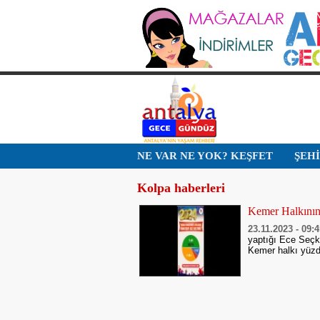
NE VAR NE YOK? KEŞFET
ŞEH
Kolpa haberleri
Kemer Halkını
23.11.2023 - 09:
yaptığı Ece Seçki
Kemer halkı yüzde 