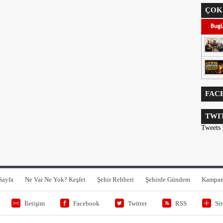
ÇOK
FAC
TWI
Tweets
Sayfa
Ne Var Ne Yok? Keşfet
Şehir Rehberi
Şehirde Gündem
Kampan
İletişim
Facebook
Twitter
RSS
Si