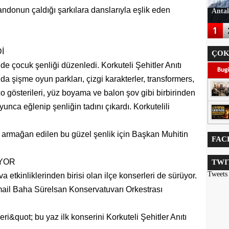
 Bandonun çaldığı şarkılara danslarıyla eşlik eden
Antal
İ
ÇOK
de çocuk şenliği düzenledi. Korkuteli Şehitler Anıtı
a şişme oyun parkları, çizgi karakterler, transformers,
o gösterileri, yüz boyama ve balon şov gibi birbirinden
yunca eğlenip şenliğin tadını çıkardı. Korkutelili
ine armağan edilen bu güzel şenlik için Başkan Muhitin
FAC
İYOR
TWI
Tweets
 etkinliklerinden birisi olan ilçe konserleri de sürüyor.
mail Baha Sürelsan Konservatuvarı Orkestrası
eri&quot; bu yaz ilk konserini Korkuteli Şehitler Anıtı