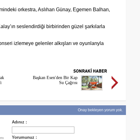
etimindeki orkestra, Aslıhan Günay, Egemen Balhan,
ay’ın seslendirdiği birbirinden güzel şarkılarla
nseri izlemeye gelenler alkışları ve oyunlarıyla
ak
Başkan Esen'den Bir Kap
i
Su Çağrısı
Onay bekleyen yorum yok.
amı