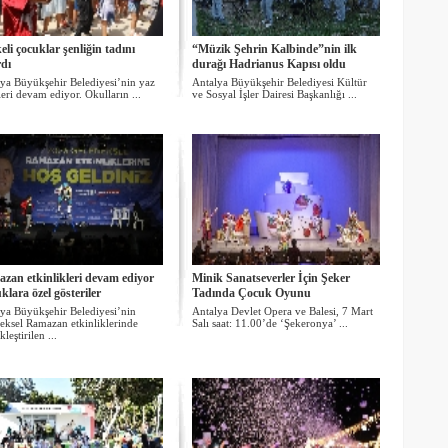
eli çocuklar şenliğin tadını
“Müzik Şehrin Kalbinde”nin ilk
rdı
durağı Hadrianus Kapısı oldu
ya Büyükşehir Belediyesi’nin yaz
Antalya Büyükşehir Belediyesi Kültür
leri devam ediyor. Okulların ...
ve Sosyal İşler Dairesi Başkanlığı ...
zan etkinlikleri devam ediyor
Minik Sanatseverler İçin Şeker
lara özel gösteriler
Tadında Çocuk Oyunu
ya Büyükşehir Belediyesi’nin
Antalya Devlet Opera ve Balesi, 7 Mart
eksel Ramazan etkinliklerinde
Salı saat: 11.00’de ‘Şekeronya’ ...
leştirilen ...