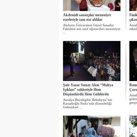
Akdenizli sanatçılar mezuniyet
Finik
eserleriyle tam not aldılar
çıka
Akdeniz Üniversitesi Güzel Sanatlar
Antal
Fakültesi son sınıf öğrencileri mezuniyet
etkin
...
Şair-Yazar Sunay Akın “Mahya
Rama
Işıkları” sohbetiyle Hem
Çocuk
Düşündürdü Hem Güldürdü
Antal
gelen
Antalya Büyükşehir Belediyesi’nin
gerçek
Karaalioğlu Parkı’nda düzenlediği
Geleneksel ...