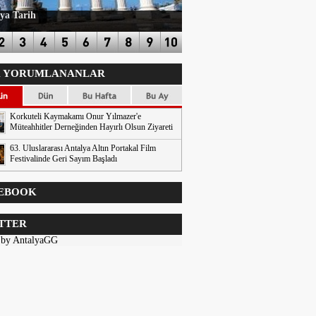
ya Tarih
 YORUMLANANLAR
Korkuteli Kaymakamı Onur Yılmazer'e
Müteahhitler Derneğinden Hayırlı Olsun Ziyareti
63. Uluslararası Antalya Altın Portakal Film
Festivalinde Geri Sayım Başladı
EBOOK
TTER
 by AntalyaGG