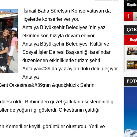
Korkuteli Kaymakamı Onur Yılmazer'e Müteahhitler Derneğinde
İsmail Baha Sürelsan Konservatuvarı da
ilçelerde konserler veriyor.
Antalya Büyükşehir Belediyesi’nin yaz
ÇOK
etkinleri son hızıyla devam ediyor.
Antalya Büyükşehir Belediyesi Kültür ve
Sosyal İşler Dairesi Başkanlığı tarafından
düzenlenen etkinliklerle turizm şehri
Antalya&#39;da yaz ayları dolu dolu geçiyor.
Antalya
FOTO
ent Orkestrası&#39;nın &quot;Müzik Şehrin
esi oldu. Birbirinden güzel şarkıların seslendirildiği
stler de yoğun ilgi gösterdi. Orkestranın çaldığı
en Kemerliler keyifli görüntüler oluşturdu. Yerli ve