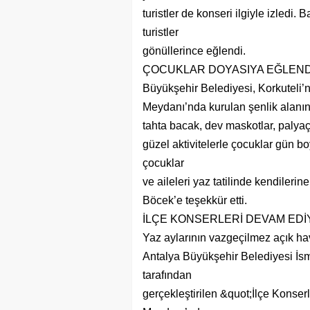
turistler de konseri ilgiyle izledi.
turistler
gönüllerince eğlendi.
ÇOCUKLAR DOYASIYA EĞLEND
Büyükşehir Belediyesi, Korkuteli’n
Meydanı’nda kurulan şenlik alanınd
tahta bacak, dev maskotlar, palyaç
güzel aktivitelerle çocuklar gün bo
çocuklar
ve aileleri yaz tatilinde kendiler
Böcek’e teşekkür etti.
İLÇE KONSERLERİ DEVAM ED
Yaz aylarının vazgeçilmez açık hava
Antalya Büyükşehir Belediyesi İs
tarafından
gerçekleştirilen &quot;İlçe Konserl