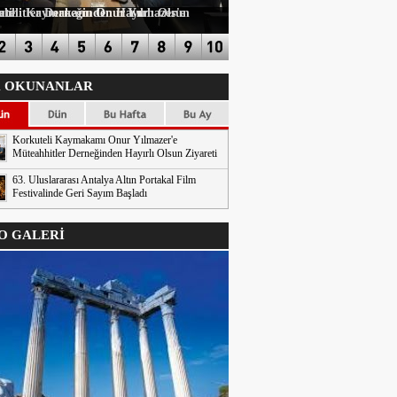
n Hayırlı Olsun Ziyareti
 OKUNANLAR
Korkuteli Kaymakamı Onur Yılmazer'e
Müteahhitler Derneğinden Hayırlı Olsun Ziyareti
63. Uluslararası Antalya Altın Portakal Film
Festivalinde Geri Sayım Başladı
 GALERİ