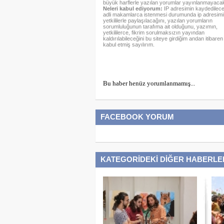
büyük harflerle yazılan yorumlar yayınlanmayacakt
Neleri kabul ediyorum:
IP adresimin kaydedileceğ
adli makamlarca istenmesi durumunda ip adresimi
yetkililerle paylaşılacağını, yazılan yorumların
sorumluluğunun tarafıma ait olduğunu, yazımın,
yetkililerce, fikrim sorulmaksızın yayından
kaldırılabileceğini bu siteye girdiğim andan itibaren
kabul etmiş sayılırım.
Bu haber henüz yorumlanmamış...
FACEBOOK YORUM
KATEGORİDEKİ DİĞER HABERLE