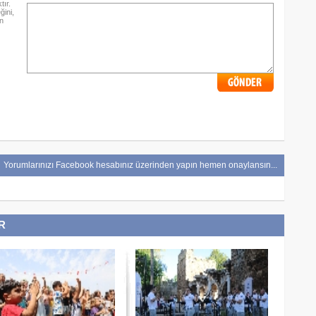
ır.
ini,
n
Yorumlarınızı Facebook hesabınız üzerinden yapın hemen onaylansın...
R