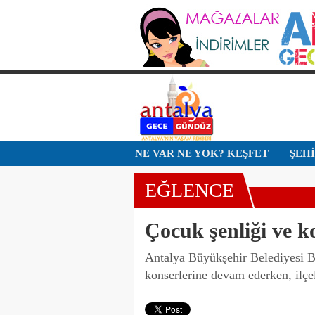
NE VAR NE YOK? KEŞFET
ŞEH
EĞLENCE
Çocuk şenliği ve k
Antalya Büyükşehir Belediyesi B
konserlerine devam ederken, ilçe