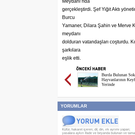
Meydanı’nda
gerçekleştirdi. Şef Yiğit Aktı yön
Burcu
Yamaner, Dilara Şahin ve Merve Kal
meydanı
dolduran vatandaşları coşturdu. Ko
şarkılara
eşlik etti.
Burda Bulunan Sok
Hayvanlarının Keyf
Yerinde
YORUMLAR
Küfür, hakaret içeren; dil, din, ırk ayrımı yapan;
yasalara aykırı ifade ve beyanda bulunan ve tam