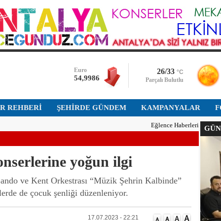
Dolar
47,7045
Euro
54,9986
Altın
26/33
°C
6.574,725
Parçalı Bulutlu
Bist-100
İR REHBERİ
ŞEHİRDE GÜNDEM
13.905,920
KAMPANYALAR
F
Eğlence Haberleri
GÜNÜ
Dolar
47,7045
onserlerine yoğun ilgi
ando ve Kent Orkestrası “Müzik Şehrin Kalbinde”
lerde de çocuk şenliği düzenleniyor.
17.07.2023 - 22:21