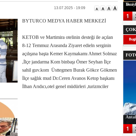
Duayen Turizm
13.07.2025 - 19:09
BYTURCO MEDYA HABER MERKEZİ
ÇOK
KETOB ve Martimira otelinin desteği ile açılan
8-12 Temmuz Arasında Ziyaret edieln serginin
açılışına başta Kemer Kaymakamı Ahmet Solmaz
FOTO
,İlçe jandarma Kom binbaşı Ömer Seyhan İlçe
sahil guv.kom Üsttegmen Burak Gökce Gökmen
İlçe sağlık mud Dr.Ceren Avanos Ketop başkanı
İlhan Arıdıcı,otel genel müdürleri ,turizmciler
Antal