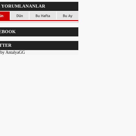
 YORUMLANANLAR
EBOOK
TTER
 by AntalyaGG