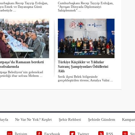
urbaşkanı Recep Tayyip Erdoğan,
Cumhurbaşkanı Recep Tayyip Erdoğan,
yıs Emek ve Dayanışma Günü
“Ayrışan Dünyada Diplomasiyi
ebetiyle ...
Sahiplenmek” ...
tpaşa’da Ramazan bereketi
Türkiye Küçükler ve Yıldızlar
 sofralarında
Satranç Şampiyonları Ödüllerini
Aldı
paşa Belediyesi’nin geleneksel
getirdiği iftar sofrası Meltem ...
Serik ilçesi Belek bölgesinde
gerçekleştirilen törene; Antalya Valisi ...
Sayfa
Ne Var Ne Yok? Keşfet
Şehir Rehberi
Şehirde Gündem
Kampan
İletişim
Facebook
Twitter
RSS
Si