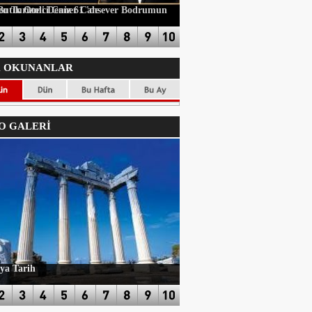
ci Caner Cansever Bodrumun Yeni Butik Oteli Deniz 61 'de
 OKUNANLAR
 GALERİ
ya Tarih