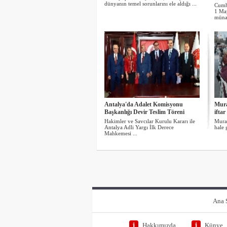
dünyanın temel sorunlarını ele aldığı ...
Cumh
1 Ma
münas
Antalya'da Adalet Komisyonu
Mura
Başkanlığı Devir Teslim Töreni
iftar
Hakimler ve Savcılar Kurulu Kararı ile
Murat
Antalya Adli Yargı İlk Derece
hale 
Mahkemesi ...
Ana 
Hakkımızda
Künye