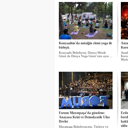
Konyaaltın'da müziğin ritmi yoga ile
Anta
birleşti.
Koro
Konyaaltı Belediyesi, Dünya Müzik
Antal
Günü ile Dünya Yoga Günü’nün aynı ...
Koros
Merke
Forum Muratpaşa’da gündem:
Erdo
Anayasa Krizi ve Demokratik Ulus
berek
Devlet
hakl
oldu
Muratpaşa Belediyesi;nin, Türkiye ve