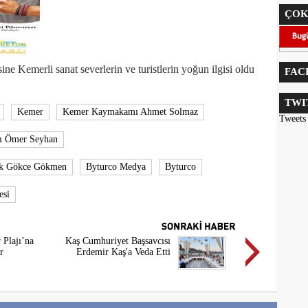
ÇOK
ne Kemerli sanat severlerin ve turistlerin yoğun ilgisi oldu
FAC
TWI
Kemer
Kemer Kaymakamı Ahmet Solmaz
Tweets
şı Ömer Seyhan
rak Gökce Gökmen
Byturco Medya
Byturco
esi
 Plajı’na
Kaş Cumhuriyet Başsavcısı
r
Erdemir Kaş'a Veda Etti