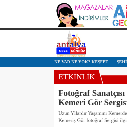
NE VAR NE YOK? KEŞFET
ŞEH
ETKİNLİK
Fotoğraf Sanatçı
Kemeri Gör Sergisi
Uzun Yllardır Yaşamını Kemerd
Kemeriş Gör fotoğraf Sergisi ilgiy