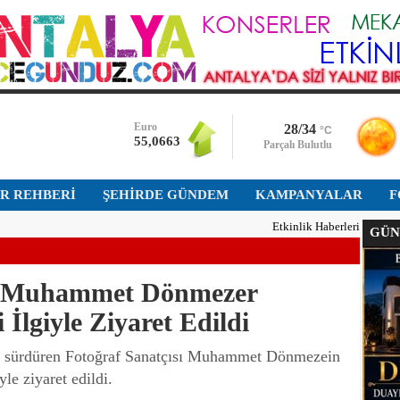
Dolar
47,5948
Euro
55,0663
Altın
28/34
°C
6.533,141
Parçalı Bulutlu
Bist-100
İR REHBERİ
ŞEHİRDE GÜNDEM
13.722,880
KAMPANYALAR
F
Etkinlik Haberleri
GÜNÜ
Dolar
47,5948
sı Muhammet Dönmezer
 İlgiyle Ziyaret Edildi
e sürdüren Fotoğraf Sanatçısı Muhammet Dönmezein
le ziyaret edildi.