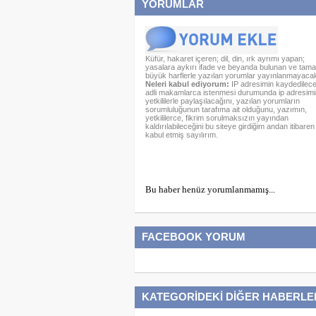
YORUMLAR
Küfür, hakaret içeren; dil, din, ırk ayrımı yapan;
yasalara aykırı ifade ve beyanda bulunan ve tam
büyük harflerle yazılan yorumlar yayınlanmayacakt
Neleri kabul ediyorum:
IP adresimin kaydedileceğ
adli makamlarca istenmesi durumunda ip adresimi
yetkililerle paylaşılacağını, yazılan yorumların
sorumluluğunun tarafıma ait olduğunu, yazımın,
yetkililerce, fikrim sorulmaksızın yayından
kaldırılabileceğini bu siteye girdiğim andan itibaren
kabul etmiş sayılırım.
Bu haber henüz yorumlanmamış...
FACEBOOK YORUM
KATEGORİDEKİ DİĞER HABERLE