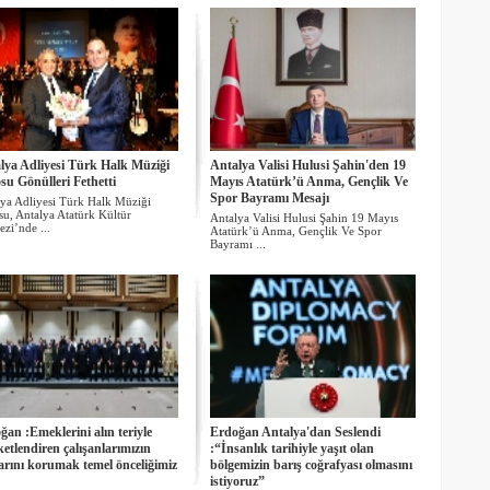
lya Adliyesi Türk Halk Müziği
Antalya Valisi Hulusi Şahin'den 19
su Gönülleri Fethetti
Mayıs Atatürk’ü Anma, Gençlik Ve
Spor Bayramı Mesajı
ya Adliyesi Türk Halk Müziği
u, Antalya Atatürk Kültür
Antalya Valisi Hulusi Şahin 19 Mayıs
zi’nde ...
Atatürk’ü Anma, Gençlik Ve Spor
Bayramı ...
ğan :Emeklerini alın teriyle
Erdoğan Antalya'dan Seslendi
etlendiren çalışanlarımızın
:“İnsanlık tarihiyle yaşıt olan
arını korumak temel önceliğimiz
bölgemizin barış coğrafyası olmasını
istiyoruz”