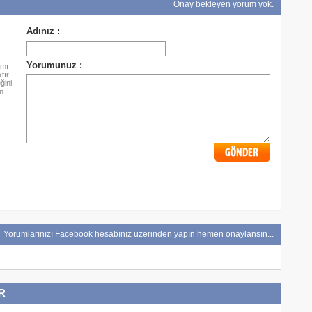
Onay bekleyen yorum yok.
amı
ır.
ini,
n
Yorumlarınızı Facebook hesabınız üzerinden yapın hemen onaylansın...
R