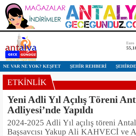
Bist-1
13.7
Dolar
47,7
Euro
55,1
Altın
NE VAR NE YOK? KEŞFET
ŞEHİR REHBERİ
ŞEHİRD
6.66
ETKİNLİK
Bist-1
13.7
Yeni Adli Yıl Açılış Töreni An
Dolar
47,7
Adliyesi’nde Yapıldı
2024-2025 Adli Yıl açılış töreni Ant
Başsavcısı Yakup Ali KAHVECİ ve An