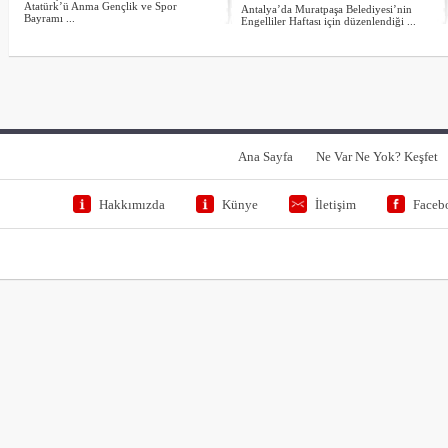
Atatürk’ü Anma Gençlik ve Spor
Antalya’da Muratpaşa Belediyesi’nin
Bayramı ...
Engelliler Haftası için düzenlendiği ...
Ana Sayfa
Ne Var Ne Yok? Keşfet
Hakkımızda
Künye
İletişim
Faceb