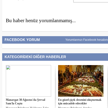
Bu haber henüz yorumlanmamış...
FACEBOOK YORUM
Yorumlarınızı Facebook hesabını
KATEGORİDEKİ DİĞER HABERLER
Manavgat 30 Ağustos'da Şevval
En güzel çiçek desenini oluşturmak
Sam'la Coştu
için mücadele edecekler
Manavgat Belediyesi 30 Ağustos Zafer
Muratpaşa Belediyesi, Antalya