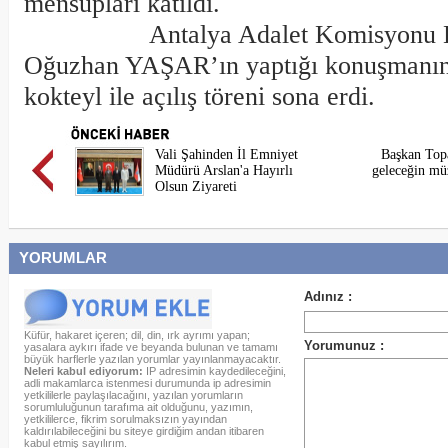
mensupları katıldı.
Antalya Adalet Komisyonu Baş
Oğuzhan YAŞAR’ın yaptığı konuşmanın 
kokteyl ile açılış töreni sona erdi.
Vali Şahinden İl Emniyet
Başkan Top
Müdürü Arslan'a Hayırlı
geleceğin mü
Olsun Ziyareti
YORUMLAR
Küfür, hakaret içeren; dil, din, ırk ayrımı yapan;
yasalara aykırı ifade ve beyanda bulunan ve tamamı
büyük harflerle yazılan yorumlar yayınlanmayacaktır.
Neleri kabul ediyorum:
IP adresimin kaydedileceğini,
adli makamlarca istenmesi durumunda ip adresimin
yetkililerle paylaşılacağını, yazılan yorumların
sorumluluğunun tarafıma ait olduğunu, yazımın,
yetkililerce, fikrim sorulmaksızın yayından
kaldırılabileceğini bu siteye girdiğim andan itibaren
kabul etmiş sayılırım.