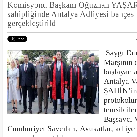
Komisyonu Başkanı Oğuzhan YAŞAR
sahipliğinde Antalya Adliyesi bahçes
gerçekleştirildi
Saygı Duru
Marşının 
başlayan a
Antalya Va
ŞAHİN’in y
protokolü
temsilcile
Başsavcı 
Cumhuriyet Savcıları, Avukatlar, adliye 